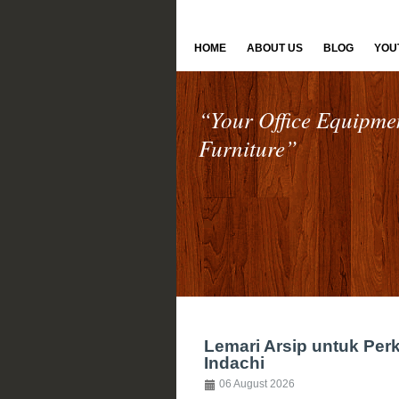
HOME
ABOUT US
BLOG
YOU
“Your Office Equipme
Furniture”
Lemari Arsip untuk Per
Indachi
06 August 2026