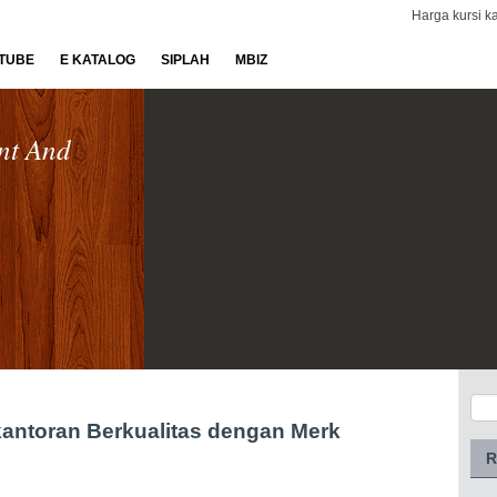
Harga kursi ka
TUBE
E KATALOG
SIPLAH
MBIZ
nt And
kantoran Berkualitas dengan Merk
R