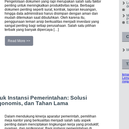
Pengelolaan dokumen yang rapi merupakan salah satu faktor
L
penting untuk meningkatkan produktivitas kerja. Berbagai
d
dokumen penting seperti surat, kontrak, laporan keuangan,
hingga data administrasi harus disimpan dengan aman dan
M
mudah ditemukan saat dibutuhkan. Oleh karena itu,
P
penggunaan lemari arsip berkualitas menjadi investasi yang
E
sangat penting bagi setiap perusahaan. Salah satu pilihan
terbaik yang banyak dipercaya […]
C
Read More >>
b
T
lemar
Lema
meja
uk Instansi Pemerintahan: Solusi
Ergonomis, dan Tahan Lama
Dalam mendukung kinerja aparatur pemerintah, pemilihan
meja kantor yang berkualitas menjadi salah satu aspek
penting dalam menciptakan lingkungan kerja yang produktif,
nyaman, dan profesional. Bagi instansi pemerintahan di