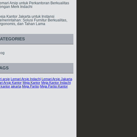
emari Arsip untuk Perkantoran Berkualitas
engan Merk Indachi
eja Kantor Jakarta untuk Instansi
emerintahan: Solusi Furnitur Berkualitas,
rgonomis, dan Tahan Lama
ATEGORIES
log
AGS
i arsip
Lemari Arsip Indachi
Lemari Arsip Jakarta
ri Arsip Kantor
Meja Kantor
Meja Kantor Indachi
 kantor jakarta
Meja Partisi
Meja Partisi Kantor