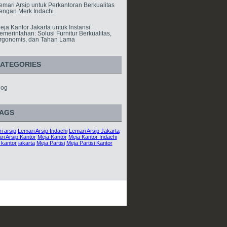
emari Arsip untuk Perkantoran Berkualitas
engan Merk Indachi
eja Kantor Jakarta untuk Instansi
emerintahan: Solusi Furnitur Berkualitas,
rgonomis, dan Tahan Lama
ATEGORIES
log
AGS
i arsip
Lemari Arsip Indachi
Lemari Arsip Jakarta
ri Arsip Kantor
Meja Kantor
Meja Kantor Indachi
 kantor jakarta
Meja Partisi
Meja Partisi Kantor