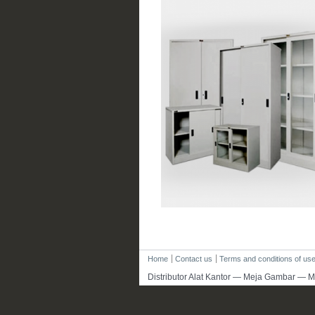
Home
Contact us
Terms and conditions of us
Distributor Alat Kantor — Meja Gambar — M