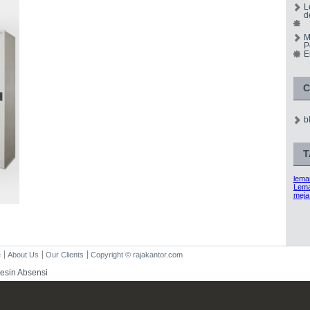
L
d
M
P
E
C
b
T
lemar
Lema
meja
e
About Us
Our Clients
Copyright © rajakantor.com
esin Absensi