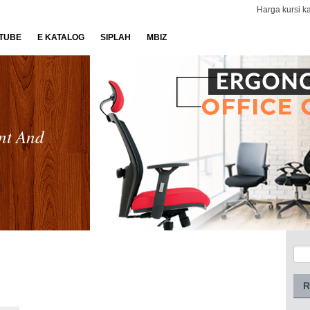
Harga kursi ka
TUBE
E KATALOG
SIPLAH
MBIZ
nt And
R